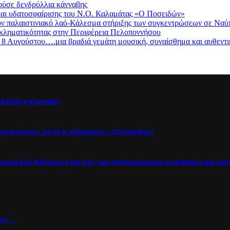
ούσε δενδρύλλια κάνναβης
 και υδατοσφαίρισης του Ν.Ο. Καλαμάτας «Ο Ποσειδών»
 παλαιστινιακό λαό-Κάλεσμα στήριξης των συγκεντρώσεων σε Ναύπ
 εγκληματικότητας στην Περιφέρεια Πελοποννήσου
 8 Αυγούστου….μια βραδιά γεμάτη μουσική, συναίσθημα και αυθεντι
νδρύλλια κάνναβης
ατοσφαίρισης του Ν.Ο. Καλαμάτας «Ο Ποσειδών»
ινιακό λαό-Κάλεσμα στήριξης των συγκεντρώσεων σε Ναύπλιο και Ερμ
εις ….