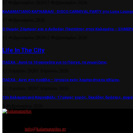
17 Φεβρουαρίου 2026
17 Φεβρουαρίου 2026
ΚΑΛΑΜΑΤΙΑΝΟ ΚΑΡΝΑΒΑΛΙ : DISCO CARNIVAL PARTY στο Luna Lounge
17 Φεβρουαρίου 2026
Ο Θωμάς Ζάμπρας και ο Ανδρέας Πασπάτης στην Καλαμάτα – ΣΗΜΕΡΑ 
12 Φεβρουαρίου 2026
12 Φεβρουαρίου 2026
Life In The City
ΠΑΣΧΑ : Αυτά τα 10 γεγονότα για το Πάσχα, τα γνωρίζετε;
12 Απριλίου 2026
7 Απριλίου 2026
ΠΑΣΧΑ : Αρνί στη σούβλα – Ιστορία ενός λαμπριάτικου εθίμου.
12 Απριλίου 2026
7 Απριλίου 2026
13ο Καλαματιανό Καρναβάλι: 17 μέρες χορός, δεκάδες δράσεις, ευφά
5 Φεβρουαρίου 2026
About US
Είμαστε κοντά σας πάντα για τα σοβαρά και τα....πιο ''σοβαρά'' γιατ
Contact us:
info@kalamataplus.gr