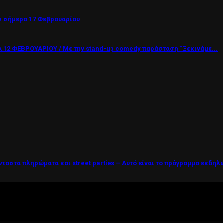
 σήμερα 17 Φεβρουαρίου
12 ΦΕΒΡΟΥΑΡΙΟΥ / Με την stand-up comedy παράσταση “Ξεκινάμε...
νταστα πληρώματα και street parties – Αυτό είναι το πρόγραμμα εκδη
ί η ζωή θέλει....πολύπλευρη ενημέρωση!