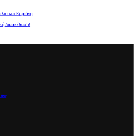
λιο και Ερμιόνη
κή διασκέδαση!
ιόνη