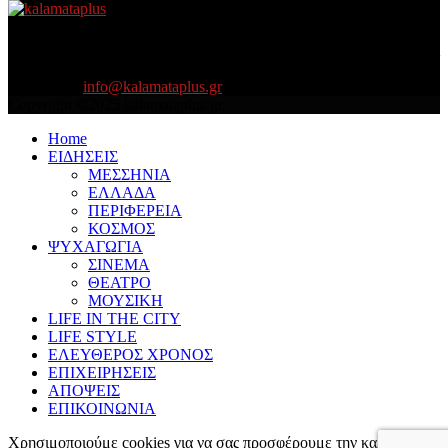
About US
Είμαστε κοντά σας πάντα για τα σοβαρά και τα....πιο ''σοβαρά'' γιατί
η ζωή θέλει....πολύπλευρη ενημέρωση!
Contact us:
info@kalamataplus.gr
Copyright ©2025 kalamataplus.gr
Home
ΕΙΔΗΣΕΙΣ
ΜΕΣΣΗΝΙΑ
ΕΛΛΑΔΑ
ΠΕΡΙΦΕΡΕΙΑ
ΚΟΣΜΟΣ
ΨΥΧΑΓΩΓΙΑ
ΣΙΝΕΜΑ
ΘΕΑΤΡΟ
ΜΟΥΣΙΚΗ
LIFE IN THE CITY
LIFE STYLE
ΕΛΕΥΘΕΡΟΣ ΧΡΟΝΟΣ
ΕΠΙΧΕΙΡΗΣΕΙΣ
ΑΠΟΨΕΙΣ
ΕΠΙΚΟΙΝΩΝΙΑ
Χρησιμοποιούμε cookies για να σας προσφέρουμε την καλύτερη