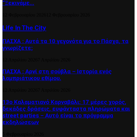
“Ξεκινάμε...
12 Φεβρουαρίου 2026
12 Φεβρουαρίου 2026
Life In The City
ΠΑΣΧΑ : Αυτά τα 10 γεγονότα για το Πάσχα, τα
γνωρίζετε;
12 Απριλίου 2026
7 Απριλίου 2026
ΠΑΣΧΑ : Αρνί στη σούβλα – Ιστορία ενός
λαμπριάτικου εθίμου.
12 Απριλίου 2026
7 Απριλίου 2026
13ο Καλαματιανό Καρναβάλι: 17 μέρες χορός,
δεκάδες δράσεις, ευφάνταστα πληρώματα και
street parties – Αυτό είναι το πρόγραμμα
εκδηλώσεων
5 Φεβρουαρίου 2026