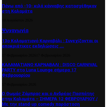
Πάνω από -10- κιλά κάνναβης κατασχέθηκαν
στη Καλαμάτα
10 Αυγούστου 2026
Ψυχαγωγία
13ο Καλαματιανό Καρναβάλι : Συνεχίζονται οι
αποκριάτικες εκδηλώσεις ….
17 Φεβρουαρίου 2026
17 Φεβρουαρίου 2026
ΚΑΛΑΜΑΤΙΑΝΟ ΚΑΡΝΑΒΑΛΙ : DISCO CARNIVAL
PARTY στο Luna Lounge σήμερα 17
Φεβρουαρίου
17 Φεβρουαρίου 2026
Ο Θωμάς Ζάμπρας και ο Ανδρέας Πασπάτης
στην Καλαμάτα – ΣΗΜΕΡΑ 12 ΦΕΒΡΟΥΑΡΙΟΥ /
Με την stand-up comedy παράσταση