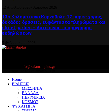
12 Απριλίου 2026
7 Απριλίου 2026
13ο Καλαματιανό Καρναβάλι: 17 μέρες χορός,
δεκάδες δράσεις, ευφάνταστα πληρώματα και
street parties – Αυτό είναι το πρόγραμμα
εκδηλώσεων
5 Φεβρουαρίου 2026
About US
Είμαστε κοντά σας πάντα για τα σοβαρά και τα....πιο ''σοβαρά'' γιατί
η ζωή θέλει....πολύπλευρη ενημέρωση!
Contact us:
info@kalamataplus.gr
Copyright ©2025 kalamataplus.gr
Home
ΕΙΔΗΣΕΙΣ
ΜΕΣΣΗΝΙΑ
ΕΛΛΑΔΑ
ΠΕΡΙΦΕΡΕΙΑ
ΚΟΣΜΟΣ
ΨΥΧΑΓΩΓΙΑ
ΣΙΝΕΜΑ