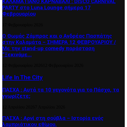
ΚΑΛΑΜΑΤΙΑΝΟ ΚΑΡΝΑΒΑΛΙ : DISCO CARNIVAL
PARTY στο Luna Lounge σήμερα 17
Φεβρουαρίου
17 Φεβρουαρίου 2026
Ο Θωμάς Ζάμπρας και ο Ανδρέας Πασπάτης
στην Καλαμάτα – ΣΗΜΕΡΑ 12 ΦΕΒΡΟΥΑΡΙΟΥ /
Με την stand-up comedy παράσταση
“Ξεκινάμε...
12 Φεβρουαρίου 2026
12 Φεβρουαρίου 2026
Life In The City
ΠΑΣΧΑ : Αυτά τα 10 γεγονότα για το Πάσχα, τα
γνωρίζετε;
12 Απριλίου 2026
7 Απριλίου 2026
ΠΑΣΧΑ : Αρνί στη σούβλα – Ιστορία ενός
λαμπριάτικου εθίμου.