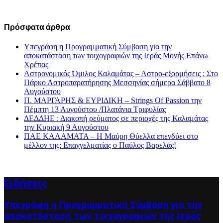
Πρόσφατα άρθρα
Υπεγράφη η Προγραμματική Σύμβαση για την
αποκατάσταση των τοιχογραφιών της Ιεράς Μονής Επάνω
Χρέπας
Αστρονομικός Όμιλος Καλαμάτας – Αστρο-εξορμήσεις : Στο
Πάρκο Αστροπαρατήρησης Μεσσηνίας σήμερα Σάββατο 8
Αυγούστου
Π. ΜΑΡΓΑΡΗΣ & ΕΥΡΙΔΙΚΗ – Strings Of Passion την
Πέμπτη 13 Αυγούστου /Πλατάνια Τριφυλίας
ΔΕΔΔΗΕ : Διακοπή ρεύματος σε περιοχές της Καλαμάτας
την Κυριακή 9 Αυγούστου
ΠΑΕ ΚΑΛΑΜΑΤΑ – Η Μαύρη Θύελλα επενδύει στο
μέλλον της: Επαγγελματίας ο Παύλος Βαρελάς!
Ειδήσεις
Υπεγράφη η Προγραμματική Σύμβαση για την
αποκατάσταση των τοιχογραφιών της Ιεράς