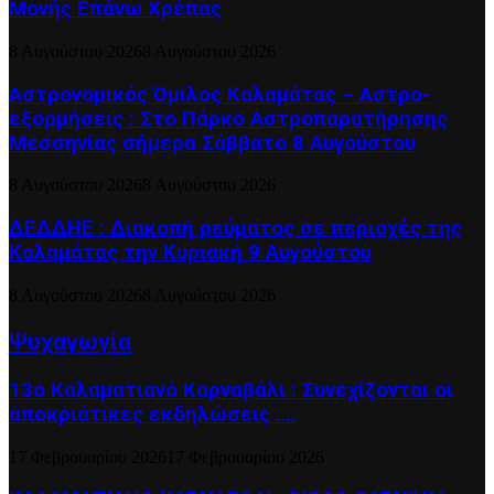
Μονής Επάνω Χρέπας
8 Αυγούστου 2026
8 Αυγούστου 2026
Αστρονομικός Όμιλος Καλαμάτας – Αστρο-
εξορμήσεις : Στο Πάρκο Αστροπαρατήρησης
Μεσσηνίας σήμερα Σάββατο 8 Αυγούστου
8 Αυγούστου 2026
8 Αυγούστου 2026
ΔΕΔΔΗΕ : Διακοπή ρεύματος σε περιοχές της
Καλαμάτας την Κυριακή 9 Αυγούστου
8 Αυγούστου 2026
8 Αυγούστου 2026
Ψυχαγωγία
13ο Καλαματιανό Καρναβάλι : Συνεχίζονται οι
αποκριάτικες εκδηλώσεις ….
17 Φεβρουαρίου 2026
17 Φεβρουαρίου 2026