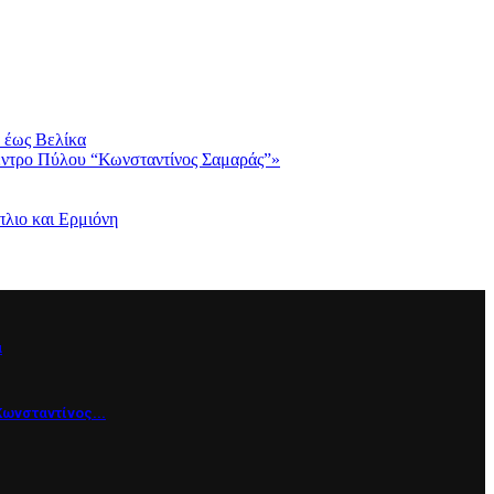
 έως Βελίκα
Κέντρο Πύλου “Κωνσταντίνος Σαμαράς”»
λιο και Ερμιόνη
α
Κωνσταντίνος...