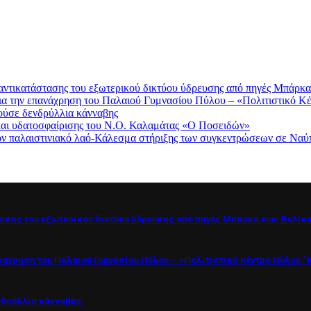
κατάστασης του εξωτερικού δικτύου ύδρευσης από πηγές Μπάρκα
ια την επανάχρηση του Παλαιού Γυμνασίου Πύλου – «Πολιτιστικό 
ούσε δενδρύλλια κάνναβης
 και υδατοσφαίρισης του Ν.Ο. Καλαμάτας «Ο Ποσειδών»
 παλαιστινιακό λαό-Κάλεσμα στήριξης των συγκεντρώσεων σε Ναύπ
σης του εξωτερικού δικτύου ύδρευσης από πηγές Μπάρκα έως Βελίκ
ανάχρηση του Παλαιού Γυμνασίου Πύλου – «Πολιτιστικό Κέντρο Πύλου “
νδρύλλια κάνναβης