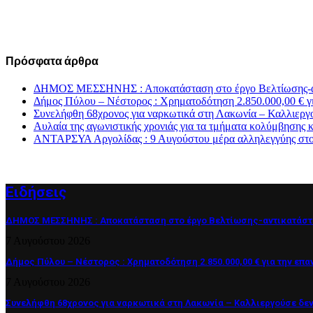
Πρόσφατα άρθρα
ΔΗΜΟΣ ΜΕΣΣΗΝΗΣ : Αποκατάσταση στο έργο Βελτίωσης-αντι
Δήμος Πύλου – Νέστορος : Χρηματοδότηση 2.850.000,00 € γ
Συνελήφθη 68χρονος για ναρκωτικά στη Λακωνία – Καλλιεργ
Αυλαία της αγωνιστικής χρονιάς για τα τμήματα κολύμβησης
ΑΝΤΑΡΣΥΑ Αργολίδας : 9 Αυγούστου μέρα αλληλεγγύης στον
Ειδήσεις
ΔΗΜΟΣ ΜΕΣΣΗΝΗΣ : Αποκατάσταση στο έργο Βελτίωσης-αντικατάστα
7 Αυγούστου 2026
Δήμος Πύλου – Νέστορος : Χρηματοδότηση 2.850.000,00 € για την επ
7 Αυγούστου 2026
Συνελήφθη 68χρονος για ναρκωτικά στη Λακωνία – Καλλιεργούσε δε