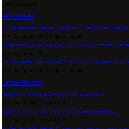
7 Αυγούστου 2026
Ψυχαγωγία
13ο Καλαματιανό Καρναβάλι : Συνεχίζονται οι αποκριάτικες εκδηλώσ
17 Φεβρουαρίου 2026
17 Φεβρουαρίου 2026
ΚΑΛΑΜΑΤΙΑΝΟ ΚΑΡΝΑΒΑΛΙ : DISCO CARNIVAL PARTY στο Luna Lounge
17 Φεβρουαρίου 2026
Ο Θωμάς Ζάμπρας και ο Ανδρέας Πασπάτης στην Καλαμάτα – ΣΗΜΕΡΑ 
12 Φεβρουαρίου 2026
12 Φεβρουαρίου 2026
Life In The City
ΠΑΣΧΑ : Αυτά τα 10 γεγονότα για το Πάσχα, τα γνωρίζετε;
12 Απριλίου 2026
7 Απριλίου 2026
ΠΑΣΧΑ : Αρνί στη σούβλα – Ιστορία ενός λαμπριάτικου εθίμου.
12 Απριλίου 2026
7 Απριλίου 2026
13ο Καλαματιανό Καρναβάλι: 17 μέρες χορός, δεκάδες δράσεις, ευφά