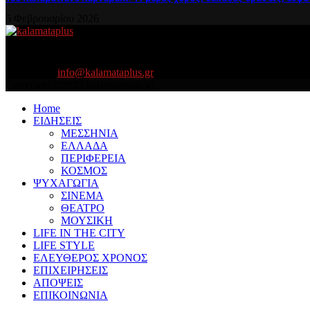
5 Φεβρουαρίου 2026
About US
Είμαστε κοντά σας πάντα για τα σοβαρά και τα....πιο ''σοβαρά'' γιατ
Contact us:
info@kalamataplus.gr
Copyright ©2025 kalamataplus.gr
Home
ΕΙΔΗΣΕΙΣ
ΜΕΣΣΗΝΙΑ
ΕΛΛΑΔΑ
ΠΕΡΙΦΕΡΕΙΑ
ΚΟΣΜΟΣ
ΨΥΧΑΓΩΓΙΑ
ΣΙΝΕΜΑ
ΘΕΑΤΡΟ
ΜΟΥΣΙΚΗ
LIFE IN THE CITY
LIFE STYLE
ΕΛΕΥΘΕΡΟΣ ΧΡΟΝΟΣ
ΕΠΙΧΕΙΡΗΣΕΙΣ
ΑΠΟΨΕΙΣ
ΕΠΙΚΟΙΝΩΝΙΑ