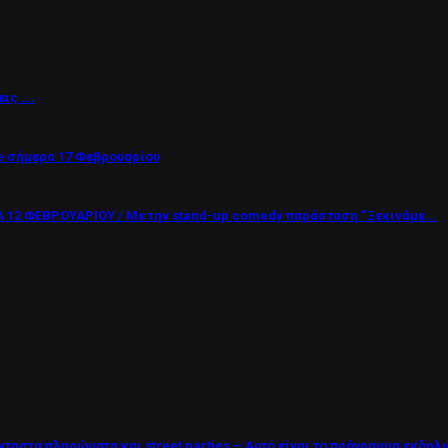
εις ….
 σήμερα 17 Φεβρουαρίου
12 ΦΕΒΡΟΥΑΡΙΟΥ / Με την stand-up comedy παράσταση “Ξεκινάμε...
νταστα πληρώματα και street parties – Αυτό είναι το πρόγραμμα εκδη